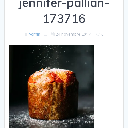
jennifer-pallian-
173716
Admin
24 novembre 2017
|
0