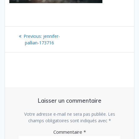
Navigation
Previous
Previous:
jennifer-
de
post:
pallian-173716
l’article
Laisser un commentaire
Votre adresse e-mail ne sera pas publiée.
Les
champs obligatoires sont indiqués avec
*
Commentaire
*