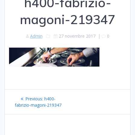
h400-fabrizio-
magoni-219347
Admin
27 novembre 2017
|
0
Navigation
Previous
Previous:
h400-
de
post:
fabrizio-magoni-219347
l’article