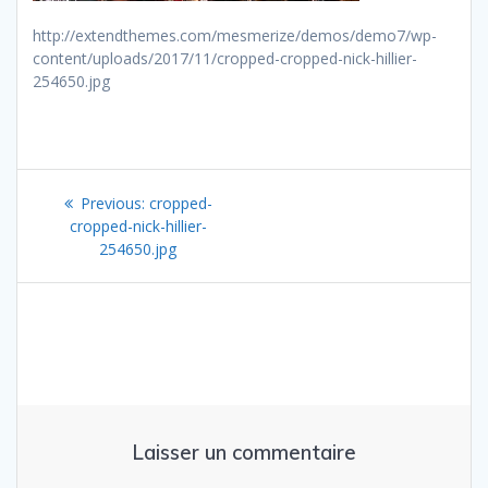
http://extendthemes.com/mesmerize/demos/demo7/wp-
content/uploads/2017/11/cropped-cropped-nick-hillier-
254650.jpg
Navigation
Previous
Previous:
cropped-
de
post:
cropped-nick-hillier-
254650.jpg
l’article
Laisser un commentaire