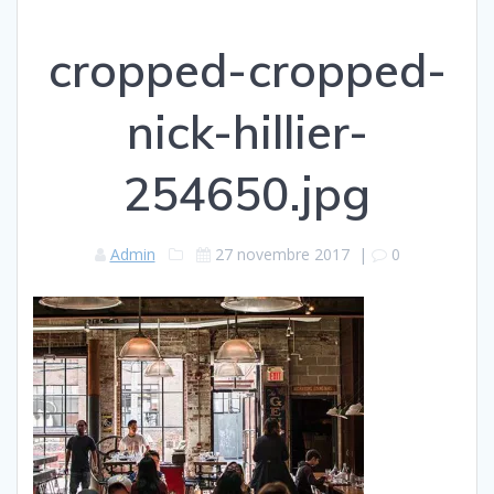
cropped-cropped-
nick-hillier-
254650.jpg
Admin
27 novembre 2017
|
0