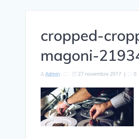
cropped-cropp
magoni-21934
Admin
27 novembre 2017
|
0