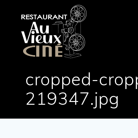
Skip
to
content
cropped-crop
219347.jpg