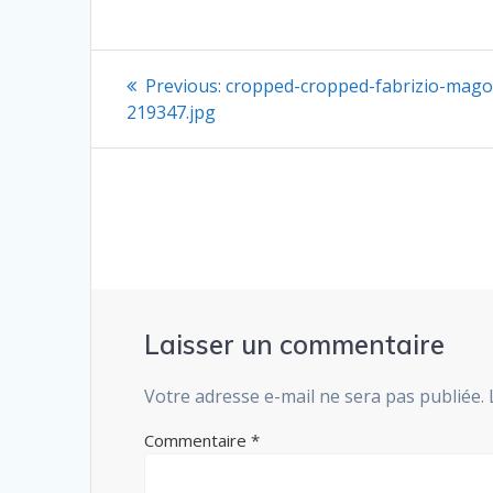
Navigation
Previous
Previous:
cropped-cropped-fabrizio-mago
post:
de
219347.jpg
l’article
Laisser un commentaire
Votre adresse e-mail ne sera pas publiée.
Commentaire
*