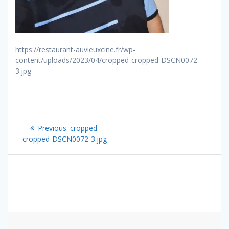
https://restaurant-auvieuxcine.fr/wp-
content/uploads/2023/04/cropped-cropped-DSCN0072-
3.jpg
Navigation
Previous
Previous:
cropped-
de
post:
cropped-DSCN0072-3.jpg
l’article