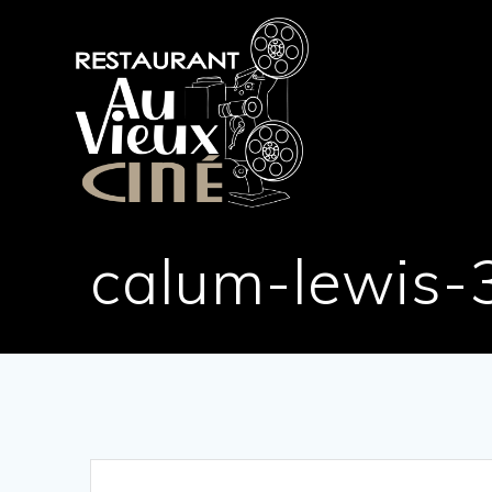
Skip
to
content
calum-lewis