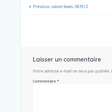
Navigation
Previous
Previous:
calum-lewis-387612
post:
de
l’article
Laisser un commentaire
Votre adresse e-mail ne sera pas publiée.
Commentaire
*